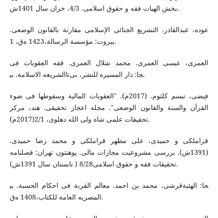
بخش الهیات فقه و حقوق اسلامی. 4/3، خزان سال 1401ش.
عوده، عبدالقادر. التشریع الجنائی الإسلامی مقارنة بالقانون الوضعی.
بیروت: مؤسسة الرسالة،1423 ه‌ق، 1.
العمری، عیسی العمری. محمد شلال العمری. فقه العقوبات فی
الشریعه الاسلامة. بی‎جا: دار المسیره للنشر، بی‌تا.
فیضی، تبسم کلثوم. (2017م). "العقوبات المالیة وسقوطها فی ضوء
القرآن والسنة والقانون الوضعی". مجله اعجاز تحقیقی. هند، مرکز
تحقیقات علمی شاه ولی الله دهلوی، 2/1(2017م).
قراملکی و حمیدی، علی مظهر قراملکی و محمد رضا حمیدی.
(1391ش). بررسی مشروعیت مجازات مالی. پوهنتون تهران: فصلنامه
تحقیقات فقه و حقوق اسلامی8/28 ( تابستان سال 1391ش).
قرشی، محمد بن احمد. معالم القربة فی احکام الحسبة. بی‎جا: الهئیة
المصریه العامة للکتاب،1408 ه‌ق.