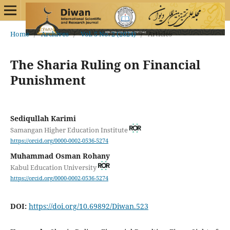
Home
/
Archives
/
Vol. 5 No. 2 (2024)
/
Articles
The Sharia Ruling on Financial
Punishment
Sediqullah Karimi
Samangan Higher Education Institute
https://orcid.org/0000-0002-0536-5274
Muhammad Osman Rohany
Kabul Education University
https://orcid.org/0000-0002-0536-5274
DOI:
https://doi.org/10.69892/Diwan.523