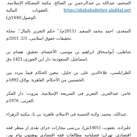
السحیم، عبدالله بن عبدالرحمن بن الصالح. مکتبة المشکاة الإسلامیة.
https://shababaltgher.alafdal.net
العقوبات المالیة.
(الوصول:1440ق.
السعدی، احمد محمد السعید. (2011م)." حکم التعزیر بالمال". مجلة
تحقیقات حقوق اسلامی، 2/3. 2011م.
شاطبی، أبواسحاق ابراهیم بن موسی. الأعتصام. تحقیق. هشام بن
اسماعیل. السعودیة: دار ابن الجوزی،1421 ه‌ق.
الطرابلسی، علاءالدین علی بن خلیل. معین الحکام فیما یتردد بین
الخصمین من الأحکام. القاهرة: بولاق،1892م.
عامر، عبدالعزیز. التعزیر فی الشریعة الإسلامیة. بیروت: دار الفکر
العربی، 1976م.
عبدالله، محمد. ولایة الحسبة فی الاسلام. قاهره: بی تا، مکتبه الزهراء.
علیزاده، یعقوب. (1401ش). بررسی مجازات جزای نقدی از منظر فقه
اقتصادی. تهران: فصلنامه مطالعات فقه اقتصادی پوهنتون پیام نور،