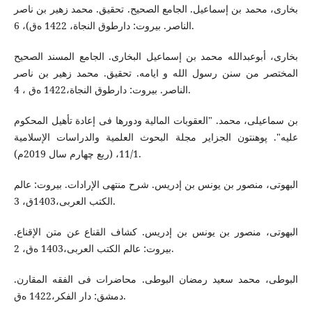
بخاری، محمد بن إسماعیل. الجامع الصحیح. تحقیق. محمد زهیر بن ناصر
الناصر. بیروت: دارطوق النجاة، 1422 ه‌ق)، 6.
بخاری، أبوعبدالله محمد بن إسماعیل البخاری. الجامع المسند الصحیح
المختصر من سنن رسول الله و ایامه. تحقیق. محمد زهیر بن ناصر
الناصر. بیروت: دارطوق النجاة،1422 ه‌ق ، 4.
بن سماعیلی، محمد. "العقوبات المالیة ودورها فی إعادة تأهیل المحکوم
علیه". پوهنتون الجزایر مجلة البحوث العلمیة والدراسات الإسلامیة
11/1، (ربع چهارم سال 2019م).
البهوتی، منصور بن یونس بن إدریس. شرح منتهی الإرادات. بیروت: عالم
الکتب العربی،1403ق، 3.
البهوتی، منصور بن یونس بن إدریس. کشاف القناع عن متن الإقناع.
بیروت: عالم الکتب العربی،1403 ه‌ق، 2.
البوطی، محمد سعید رمضان البوطی. محاضرات فی الفقه المقارن.
دمشق: دار الفکر،1422 ه‌ق.