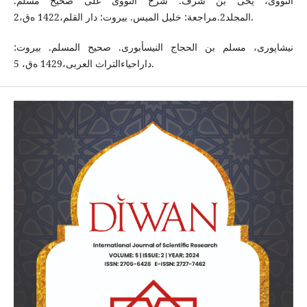
النووی، یحی بن شرف. شرح النووی علی صحیح مسلم.
المجلد2.مراجعة: خلیل المیس. بیروت: دار القلم،1422 ه‌ق،2.
نیشاپوری، مسلم بن الحجاج النیسأبوری. صحیح المسلم. بیروت:
داراحیاءالتراث العربی،1429 ه‌ق، 5.