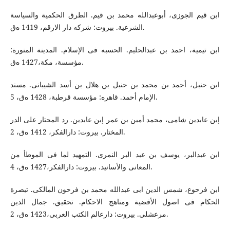
ابن قیم الجوزی، أبوعبدالله محمد بن قیم. الطرق الحکمیة والسیاسة
الشرعیة. بیروت: شرکه دار الارقم، 1419 ه‌ق.
ابن تیمیة، احمد بن عبدالحلیم. الحسبه فی الإسلام. المدینة المنورة:
مؤسسة، مکة،1427 ه‌ق.
ابن حنبل، أحمد بن محمد بن حنبل بن هلال بن أسد الشیبانی. مسند
الإمام أحمد. قاهره: مؤسسة قرطبة، 1428 ه‌ق، 5.
إبن عابدین شامی، محمد أمین بن عمر إبن عابدین. رد المحتار علی الدر
المختار. بیروت: دارالفکر، 1412 ه‌ق، 2.
ابن عبدالبر، یوسف بن عبد البر النمری. التمهید لما فی الموطأ من
المعانی والأسانید. بیروت: دارالفکر،1427 ه‌ق، 4.
ابن فرحوع، شمس الدین ابی عبدالله محمد بن فرحون المالکی. تبصرة
الحکام فی اصول الأقضیة ومناهج الاحکام. تحقیق. جمال الدین
مرعشلی. بیروت: دارعالم الکتب العربی،1423 ه‌ق، 2.