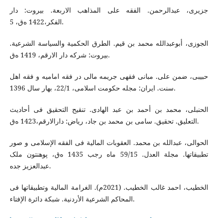
جزیری، عبدالرحمن. الفقه علی المذاهب الاربعة. بیروت: دار
الفکر،1422 ه‌ق، 5.
الجوزی، أبوعبدالله محمد بن قیم. الطرق الحکمیة والسیاسة الشرعیة.
بیروت: شرکه دار الارقم، 1419 ه‌ق.
حبیبی، ضمن علی. مبانی فقهی جریمه مالی در فقه امامیه و فقه اهل
سنت. ایران: مجله حکومت اسلامی، 22/1، بهار سال 1396.
الحنبلی، محمد بن أحمد بن عبد الهادی. تنقیح التحقیق فی أحادیث
التعلیق. تحقیق. سامی بن محمد بن جاد، ریاض: دارالارقم،1423 ه‌ق.
الحوالی، عبدالله بن محمد. العقوبات المالیة فی الفقه الإسلامی و صور
تطبیقاتها. مجلة العدل. 59/15 ماه رجب 1435 ه‌ق، پوهنتون ملک
عبدالعزیز جده.
الخطیب، احمد غالب الخطیب. (2021م). الغرامة المالیة وتطبیقاتها فی
المحاکم الشرعیة الأردنیة. شبکة دائرة الإفتاء.