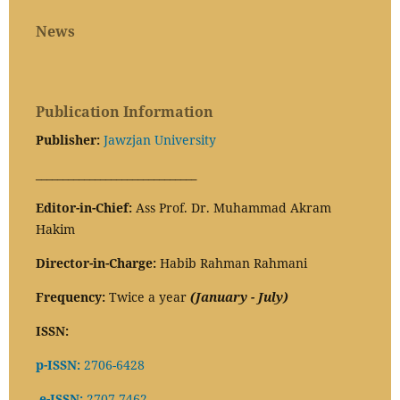
News
Publication Information
Publisher:
Jawzjan University
______________________________
Editor-in-Chief:
Ass Prof. Dr. Muhammad Akram
Hakim
Director-in-Charge:
Habib Rahman Rahmani
Frequency:
Twice a year
(January - July)
ISSN:
p-ISSN:
2706-6428
e-ISSN:
2707-7462