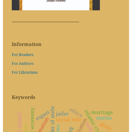
______________________________________
Information
For Readers
For Authors
For Librarians
Keywords
ethics
islamic economy
islamic civilization
expert
marriage
jailer
stories
donation
social role
civilization
goals
wife