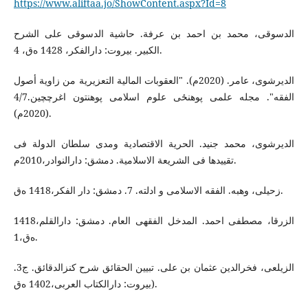
https://www.aliftaa.jo/ShowContent.aspx?Id=8
الدسوقی، محمد بن احمد بن عرفة. حاشیة الدسوقی علی الشرح
الکبیر. بیروت: دارالفکر، 1428 ه‌ق، 4.
الدیرشوی، عامر. (2020م). "العقوبات المالیة التعزیریة من زاویة أصول
الفقه". مجله علمی پوهنځی علوم اسلامی پوهنتون اغرچچین.4/7
(2020م).
الدیرشوی، محمد جنید. الحریة الاقتصادیة ومدی سلطان الدولة فی
تقییدها فی الشریعة الاسلامیة. دمشق: دارالنوادر،2010م.
زحیلی، وهبه. الفقه الاسلامی و ادلته. 7. دمشق: دار الفکر،1418 ه‌ق.
الزرقا، مصطفی احمد. المدخل الفقهی العام. دمشق: دارالقلم،1418
ه‌ق،1.
الزیلعی، فخرالدین عثمان بن علی. تبیین الحقائق شرح کنزالدقائق. ج3.
(بیروت: دارالکتاب العربی،1402 ه‌ق.