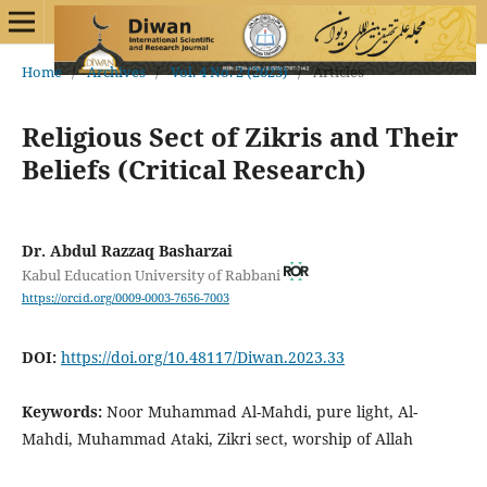
Home
/
Archives
/
Vol. 4 No. 2 (2023)
/
Articles
Religious Sect of Zikris and Their
Beliefs (Critical Research)
Dr. Abdul Razzaq Basharzai
Kabul Education University of Rabbani
https://orcid.org/0009-0003-7656-7003
DOI:
https://doi.org/10.48117/Diwan.2023.33
Keywords:
Noor Muhammad Al-Mahdi, pure light, Al-
Mahdi, Muhammad Ataki, Zikri sect, worship of Allah