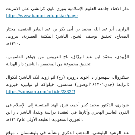
دار الافتاء جامعة العلوم الإسلامية بنوري تاون كراتشي على الانترنت.
https://www.banuri.edu.pk/ar/page
الرازي، أبو عبد الله محمد بن أبي بكر بن عبد القادر الحنفي، مختار
الصحاح، تحقيق يوسف الشيخ، الناشر: المكتبة العصرية، بيروت،
۱۴۲۰هـ.
الزَّبيدي، محمّد ابن عبد الرزّاق، تاج العروس من جواهر القاموس،
تحقيق مجموعة من المحققين، الناشر: دار الهداية.
سنګروال، سهسوار د اخوند دروېزه (رح) لنډ ژوند لیک الناشر: لیکوال
سمسور، خپلواکه او تولنیزه خپرونه (الوصول‎‎‎۱۶جدي۱۴۰۱) الرابط:
https://samsoor.com/article/2832#!
شودري، الدكتور محمد كبير أحمد، فرق الهند المنتسبة إلى الإسلام في
القرن العاشر الهجري وأثارها في العقيدة دراسة ونقدا، الناشر دار ابن
الجوزي السعودية- الطبعة الأولى عام۱۴۲۲هـ.
عبد الرشيد البلوشي، المذهب الذكري ونشأته في بلوشستان ، موقع