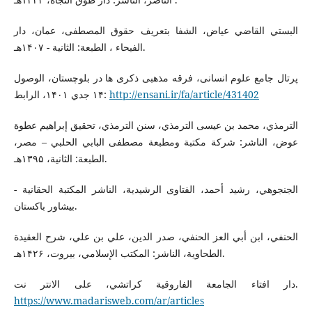
البستي القاضي عياض، الشفا بتعريف حقوق المصطفى، عمان، دار
الفيحاء ، الطبعة: الثانية - ۱۴۰۷هـ.
پرتال جامع علوم انسانی، فرقه مذهبی ذکری ها در بلوچستان، الوصول
۱۴ جدي ۱۴۰۱، الرابط:
http://ensani.ir/fa/article/431402
الترمذي، محمد بن عيسى الترمذي، سنن الترمذي، تحقيق إبراهيم عطوة
عوض، الناشر: شركة مكتبة ومطبعة مصطفى البابي الحلبي – مصر،
الطبعة: الثانية، ۱۳۹۵هـ.
الجنجوهي، رشيد أحمد، الفتاوى الرشيدية، الناشر المكتبة الحقانية -
بيشاور باكستان.
الحنفي، ابن أبي العز الحنفي، صدر الدين، علي بن علي، شرح العقيدة
الطحاوية، الناشر: المكتب الإسلامي، بيروت، ۱۴۲۶هـ.
دار افتاء الجامعة الفاروقية كراتشي، على الانتر نت.
https://www.madarisweb.com/ar/articles