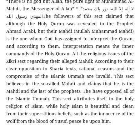
“There is no god but Allah, the pure light of Muhammad Al-
Mahdi, the Messenger of Allah” “ .”لا إله إلا الله، نور پاك محمد
المهدي رسول اللهThe followers of this sect claimed that
although the Holy Quran was revealed to the Prophet
Ahmad Arabi, but their Mahdi (Mullah Muhammad Mahdi)
is the one whom God has assigned to interpret the Quran,
and according to them, interpretation means the inner
commands of the Holy Quran. All the religious issues of the
Zikri sect regarding their alleged Mahdi; According to their
clear opposition to Sharia texts, rational reasons and the
compromise of the Islamic Ummah are invalid. This sect
believes in the so-called Mahdi and claims that he is the
Mahdi and the last of the prophets. The have opposed all of
the Islamic Ummah. This sect attributes itself to the holy
religion of Islam, while holy Islam is beautiful and clean
from their superstitious beliefs, such as the innocence of the
wolf from the blood of Yusuf, peace be upon him.