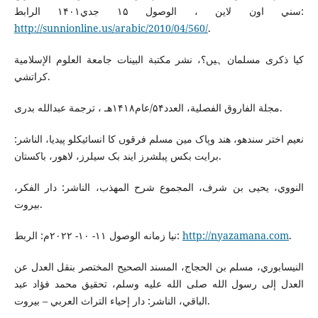
سني اون لاين ، الوصول ۱۵ جدي۱۴۰۱ الرابط:
http://sunnionline.us/arabic/2010/04/560/
.
كيا ذكرى مسلمان ہیں؟، نشر مكتبة البينات جامعة العلوم الإسلامية
كراتشي.
مجلة الفاروق الفصلية، العدد۵۴/عام۱۴۱۸هـ ، ترجمة عبدالله بدری.
نعيم اختر سندهو، هند وپاک مین مسلم فرقوں کا انسائيكلو پیدیا، الناشر:
برايت بكس پبلشرز ایند بک سیلرز، لاهور، باکستان.
النووي، يحيى بن شرف، المجموع شرح المهذب، الناشر: دار الفكر،
بيروت.
نيا زمانه الوصول ۱۱- ۱۰- ۲۰۲۲م: الربط:
http://nyazamana.com
.
النيسابوري، مسلم بن الحجاج، المسند الصحيح المختصر بنقل العدل عن
العدل إلى رسول الله صلى الله عليه وسلم، تحقيق محمد فؤاد عبد
الباقي، الناشر: دار إحياء التراث العربي – بيروت.