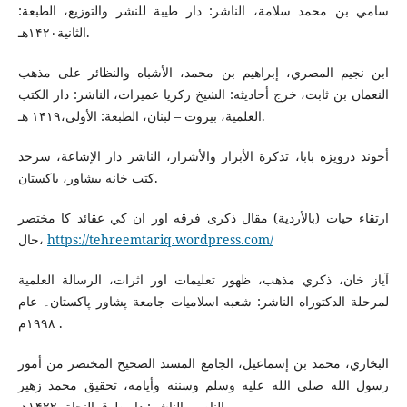
سامي بن محمد سلامة، الناشر: دار طيبة للنشر والتوزيع، الطبعة:
الثانية۱۴۲۰هـ.
ابن نجيم المصري، إبراهيم بن محمد، الأشباه والنظائر علی م‍ذهب
النعمان بن ثابت، خرج أحاديثه: الشيخ زكريا عميرات، الناشر: دار الكتب
العلمية، بيروت – لبنان، الطبعة: الأولى،۱۴۱۹ هـ.
أخوند درويزه بابا، تذكرة الأبرار والأشرار، الناشر دار الإشاعة، سرحد
كتب خانه بيشاور، باكستان.
ارتقاء حيات (بالأردية) مقال ذكرى فرقه اور ان كي عقائد كا مختصر
حال،
https://tehreemtariq.wordpress.com/
آیاز خان، ذكري مذهب، ظهور تعليمات اور اثرات، الرسالة العلمية
لمرحلة الدكتوراه الناشر: شعبه اسلامیات جامعة پشاور پاکستان۔ عام
۱۹۹۸م .
البخاري، محمد بن إسماعيل، الجامع المسند الصحيح المختصر من أمور
رسول الله صلى الله عليه وسلم وسننه وأيامه، تحقيق محمد زهير
الناصر، الناشر: دار طوق النجاة، ۱۴۲۲هـ .